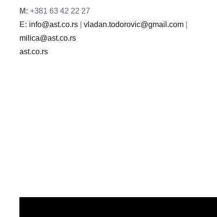
M:
+381 63 42 22 27
E:
info@ast.co.rs
|
vladan.todorovic@gmail.com
|
milica@ast.co.rs
ast.co.rs